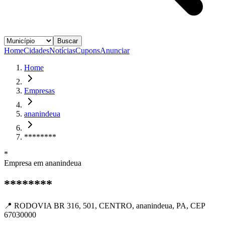
Buscar
Home
Cidades
Notícias
Cupons
Anunciar
Home
Empresas
ananindeua
********
*
Empresa em
ananindeua
********
📍
RODOVIA BR 316, 501, CENTRO, ananindeua, PA, CEP
67030000