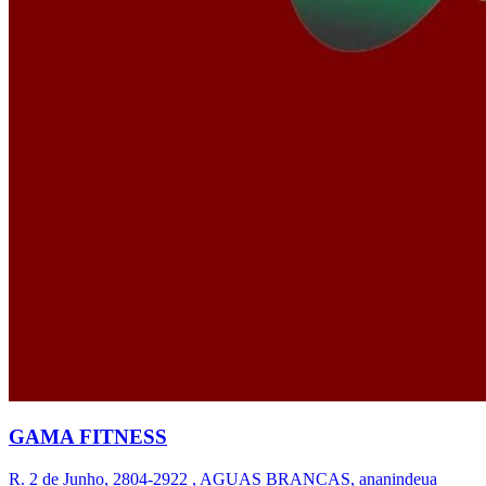
GAMA FITNESS
R. 2 de Junho, 2804-2922 , AGUAS BRANCAS, ananindeua