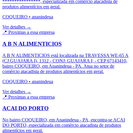
****************, especializada em comércio atacadista de
produtos alimentícios em geral.
COQUEIRO
•
ananindeua
Ver detalhes →
📍 Proximas a essa empresa
A B N ALIMENTICIOS
A B N ALIMENTICIOS está localizada na TRAVESSA WE-65 A
(CJ GUAJARA I), 1312 - CONJ: GUAJARA I; - CEP 67143410,
bairro COQUEIRO, em Ananindeua - PA. Atua no setor de
comércio atacadista de produtos alimentícios em geral.
COQUEIRO
•
ananindeua
Ver detalhes →
📍 Proximas a essa empresa
ACAI DO PORTO
No bairro COQUEIRO, em Ananindeua - PA, encontra-se ACAI
DO PORTO, especializada em comércio atacadista de produtos
alimentícios em geral.