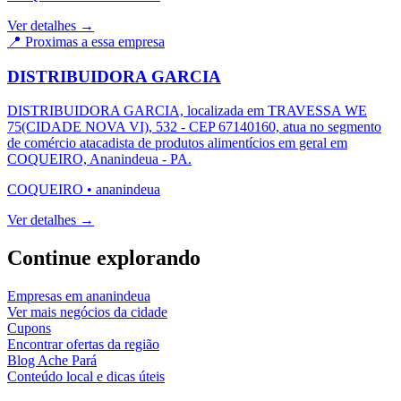
Ver detalhes →
📍 Proximas a essa empresa
DISTRIBUIDORA GARCIA
DISTRIBUIDORA GARCIA, localizada em TRAVESSA WE
75(CIDADE NOVA VI), 532 - CEP 67140160, atua no segmento
de comércio atacadista de produtos alimentícios em geral em
COQUEIRO, Ananindeua - PA.
COQUEIRO
•
ananindeua
Ver detalhes →
Continue explorando
Empresas em
ananindeua
Ver mais negócios da cidade
Cupons
Encontrar ofertas da região
Blog Ache Pará
Conteúdo local e dicas úteis