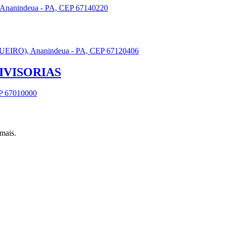
anindeua - PA, CEP 67140220
O), Ananindeua - PA, CEP 67120406
VISORIAS
P 67010000
mais.