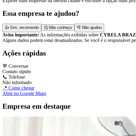
Explore mais empresas da mesma cidade e encontre a opção mais pró
Essa empresa te ajudou?
👍 Sim, recomendo
🤔 Não conheço
👎 Não ajudou
Aviso importante:
As informações exibidas sobre
CYRELA BRAZ
Alguns dados podem estar desatualizados. Se você é o responsável pela
Ações rápidas
💬 Conversar
Contato rápido
📞 Telefone
Não informado
📍 Como chegar
Abrir no Google Maps
Empresa em destaque