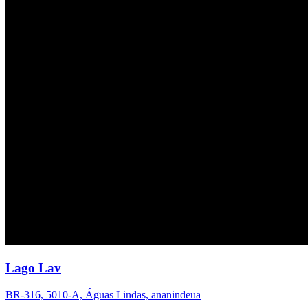
Lago Lav
BR-316, 5010-A, Águas Lindas, ananindeua