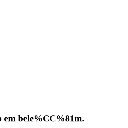
o
em
bele%CC%81m
.