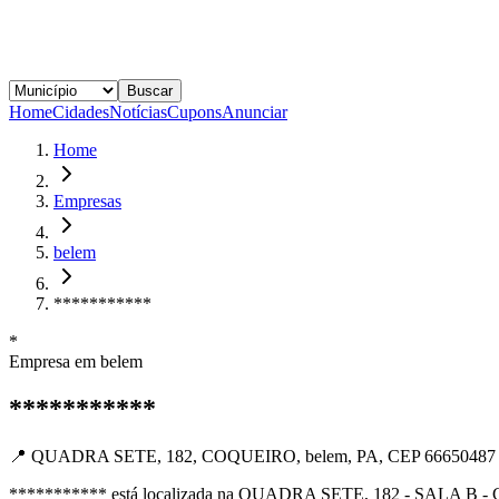
Buscar
Home
Cidades
Notícias
Cupons
Anunciar
Home
Empresas
belem
***********
*
Empresa em
belem
***********
📍
QUADRA SETE, 182, COQUEIRO, belem, PA, CEP 66650487
*********** está localizada na QUADRA SETE, 182 - SALA B - CEP