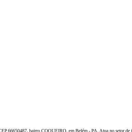
 66650487, bairro COQUEIRO, em Belém - PA. Atua no setor de inc