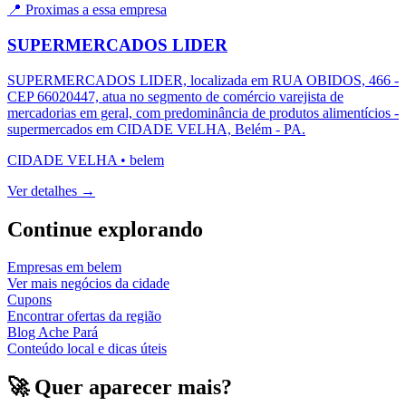
📍 Proximas a essa empresa
SUPERMERCADOS LIDER
SUPERMERCADOS LIDER, localizada em RUA OBIDOS, 466 -
CEP 66020447, atua no segmento de comércio varejista de
mercadorias em geral, com predominância de produtos alimentícios -
supermercados em CIDADE VELHA, Belém - PA.
CIDADE VELHA
•
belem
Ver detalhes →
Continue explorando
Empresas em
belem
Ver mais negócios da cidade
Cupons
Encontrar ofertas da região
Blog Ache Pará
Conteúdo local e dicas úteis
🚀 Quer aparecer mais?