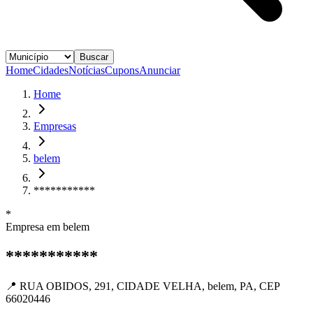
Buscar
Home
Cidades
Notícias
Cupons
Anunciar
Home
Empresas
belem
***********
*
Empresa em
belem
***********
📍
RUA OBIDOS, 291, CIDADE VELHA, belem, PA, CEP
66020446