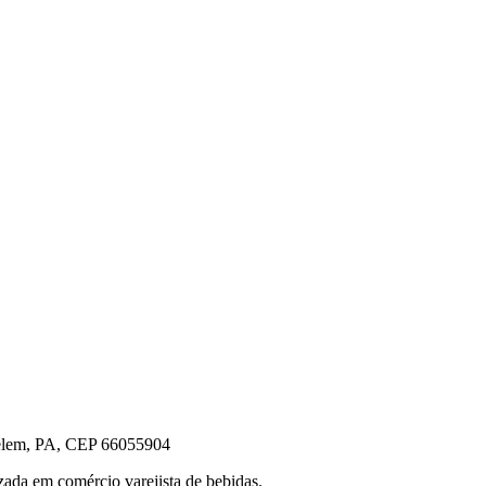
m, PA, CEP 66055904
da em comércio varejista de bebidas.