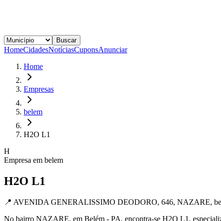
Buscar
Home
Cidades
Notícias
Cupons
Anunciar
Home
Empresas
belem
H2O L1
H
Empresa em
belem
H2O L1
📍
AVENIDA GENERALISSIMO DEODORO, 646, NAZARE, bele
No bairro NAZARE, em Belém - PA, encontra-se H2O L1, especializa