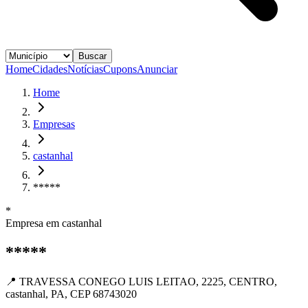
Buscar
Home
Cidades
Notícias
Cupons
Anunciar
Home
Empresas
castanhal
*****
*
Empresa em
castanhal
*****
📍
TRAVESSA CONEGO LUIS LEITAO, 2225, CENTRO,
castanhal, PA, CEP 68743020