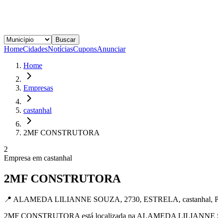
Buscar
Home
Cidades
Notícias
Cupons
Anunciar
Home
Empresas
castanhal
2MF CONSTRUTORA
2
Empresa em
castanhal
2MF CONSTRUTORA
📍
ALAMEDA LILIANNE SOUZA, 2730, ESTRELA, castanhal, P
2MF CONSTRUTORA está localizada na ALAMEDA LILIANNE SOUZA,