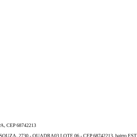
A, CEP 68742213
 2730 - QUADRA03 LOTE 06 - CEP 68742213, bairro ESTRELA, em