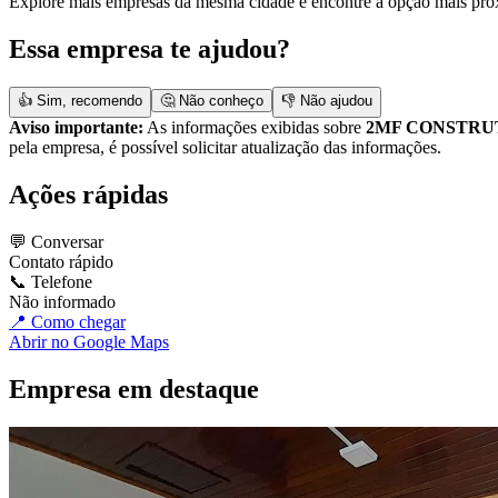
Explore mais empresas da mesma cidade e encontre a opção mais pró
Essa empresa te ajudou?
👍 Sim, recomendo
🤔 Não conheço
👎 Não ajudou
Aviso importante:
As informações exibidas sobre
2MF CONSTR
pela empresa, é possível solicitar atualização das informações.
Ações rápidas
💬 Conversar
Contato rápido
📞 Telefone
Não informado
📍 Como chegar
Abrir no Google Maps
Empresa em destaque