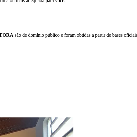
xima ou mais adequada para você.
UTORA
são de domínio público e foram obtidas a partir de bases oficia