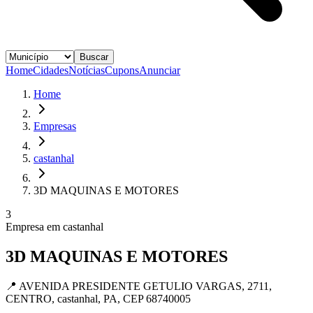
Buscar
Home
Cidades
Notícias
Cupons
Anunciar
Home
Empresas
castanhal
3D MAQUINAS E MOTORES
3
Empresa em
castanhal
3D MAQUINAS E MOTORES
📍
AVENIDA PRESIDENTE GETULIO VARGAS, 2711,
CENTRO, castanhal, PA, CEP 68740005