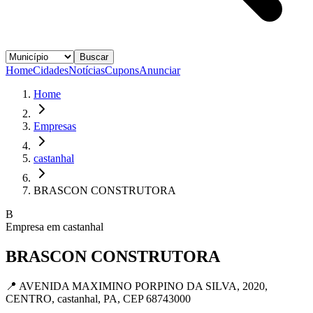
Buscar
Home
Cidades
Notícias
Cupons
Anunciar
Home
Empresas
castanhal
BRASCON CONSTRUTORA
B
Empresa em
castanhal
BRASCON CONSTRUTORA
📍
AVENIDA MAXIMINO PORPINO DA SILVA, 2020,
CENTRO, castanhal, PA, CEP 68743000