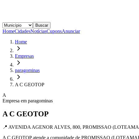
Buscar
Home
Cidades
Notícias
Cupons
Anunciar
Home
Empresas
paragominas
A C GEOTOP
A
Empresa em
paragominas
A C GEOTOP
📍
AVENIDA AGENOR ALVES, 800, PROMISSAO (LOTEAMAENTO
A C GEOTOP atende a comunidade de PROMISSAO (LOTEAMAENTO PR