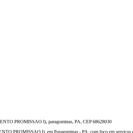
 PROMISSAO I), paragominas, PA, CEP 68628030
OMISSAO I), em Paragominas - PA, com foco em serviços de cart