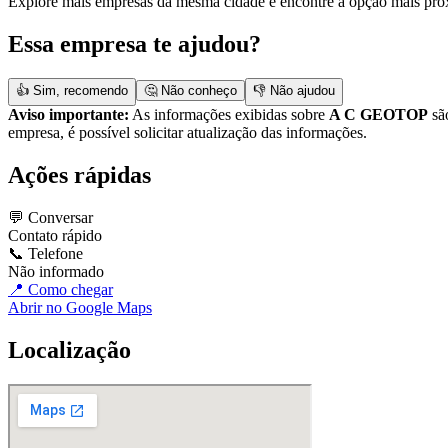
Explore mais empresas da mesma cidade e encontre a opção mais pró
Essa empresa te ajudou?
👍 Sim, recomendo
🤔 Não conheço
👎 Não ajudou
Aviso importante:
As informações exibidas sobre
A C GEOTOP
são
empresa, é possível solicitar atualização das informações.
Ações rápidas
💬 Conversar
Contato rápido
📞 Telefone
Não informado
📍 Como chegar
Abrir no Google Maps
Localização