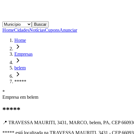
Buscar
Home
Cidades
Notícias
Cupons
Anunciar
Home
Empresas
belem
*****
*
Empresa em
belem
*****
📍
TRAVESSA MAURITI, 3431, MARCO, belem, PA, CEP 66093
***** está localizada na TRAVESSA MAURITI, 3431 - CEP 66093681,