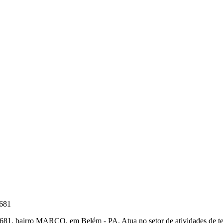
681
 bairro MARCO, em Belém - PA. Atua no setor de atividades de ter