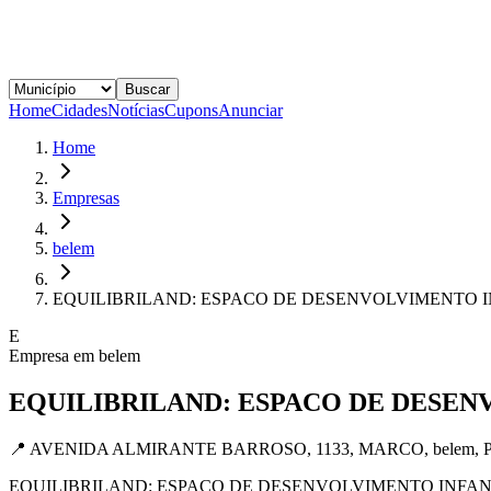
Buscar
Home
Cidades
Notícias
Cupons
Anunciar
Home
Empresas
belem
EQUILIBRILAND: ESPACO DE DESENVOLVIMENTO I
E
Empresa em
belem
EQUILIBRILAND: ESPACO DE DESEN
📍
AVENIDA ALMIRANTE BARROSO, 1133, MARCO, belem, PA
EQUILIBRILAND: ESPACO DE DESENVOLVIMENTO INFANTIL atende