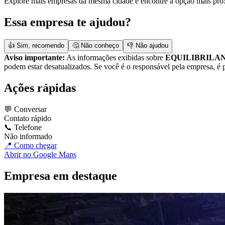
Explore mais empresas da mesma cidade e encontre a opção mais pró
Essa empresa te ajudou?
👍 Sim, recomendo
🤔 Não conheço
👎 Não ajudou
Aviso importante:
As informações exibidas sobre
EQUILIBRILA
podem estar desatualizados. Se você é o responsável pela empresa, é p
Ações rápidas
💬 Conversar
Contato rápido
📞 Telefone
Não informado
📍 Como chegar
Abrir no Google Maps
Empresa em destaque