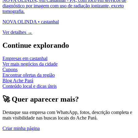
NOVA OLINDA, em Castanhal - PA, com foco em serviços de
diagnóstico por imagem com uso de radiação ionizante, exceto
tomografia.
NOVA OLINDA
•
castanhal
Ver detalhes →
Continue explorando
Empresas em
castanhal
Ver mais negócios da cidade
Cupons
Encontrar ofertas da região
Blog Ache Pará
Conteúdo local e dicas úteis
🚀 Quer aparecer mais?
Destaque sua empresa com WhatsApp, fotos, descrição completa e
mais visibilidade nas buscas locais do Ache Pará.
Criar minha página