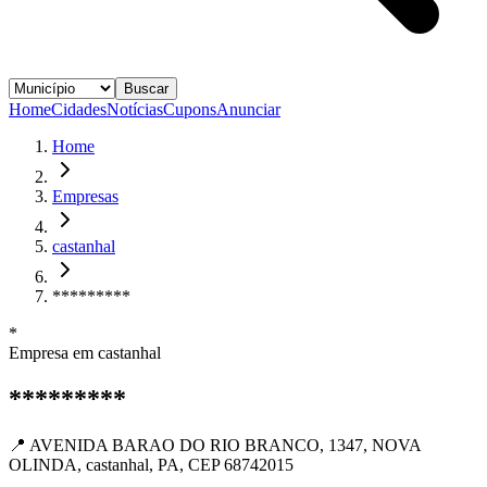
Buscar
Home
Cidades
Notícias
Cupons
Anunciar
Home
Empresas
castanhal
*********
*
Empresa em
castanhal
*********
📍
AVENIDA BARAO DO RIO BRANCO, 1347, NOVA
OLINDA, castanhal, PA, CEP 68742015